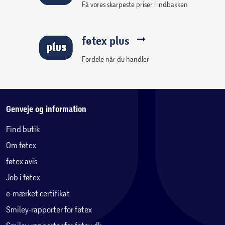
OBS! Varen er assorteret, og en bestemt variant kan
Få vores skarpeste priser i indbakken
ikke garanteres.
føtex plus
Fordele når du handler
Genveje og information
Find butik
Om føtex
føtex avis
Job i føtex
e-mærket certifikat
Smiley-rapporter for føtex