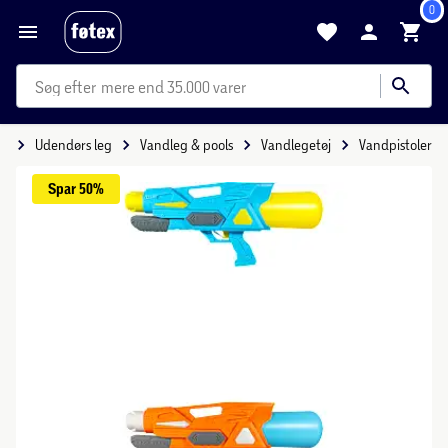
0
mere end 35.000 varer
eg
Udendørs leg
Vandleg & pools
Vandlegetøj
Vandpistoler
Spar 
50%