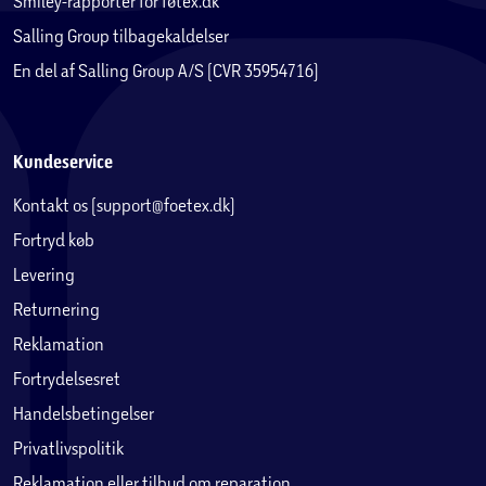
Smiley-rapporter for føtex.dk
Salling Group tilbagekaldelser
En del af Salling Group A/S (CVR 35954716)
Kundeservice
Kontakt os (support@foetex.dk)
Fortryd køb
Levering
Returnering
Reklamation
Fortrydelsesret
Handelsbetingelser
Privatlivspolitik
Reklamation eller tilbud om reparation