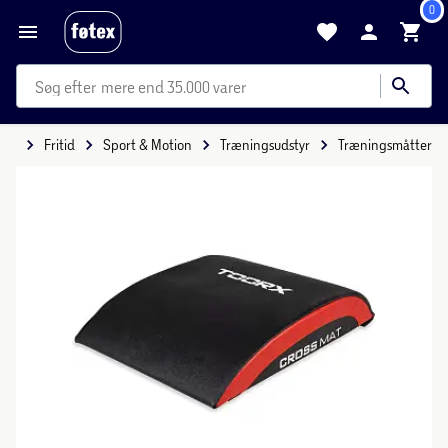
0
mere end 35.000 varer
ide
Fritid
Sport & Motion
Træningsudstyr
Træningsmåtter