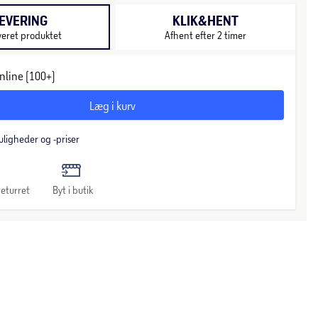
EVERING
KLIK&HENT
veret produktet
Afhent efter 2 timer
nline (100+)
Læg i kurv
uligheder og -priser
eturret
Byt i butik