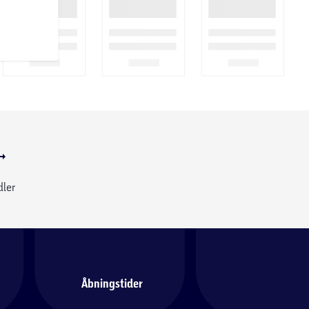
dler
Åbningstider