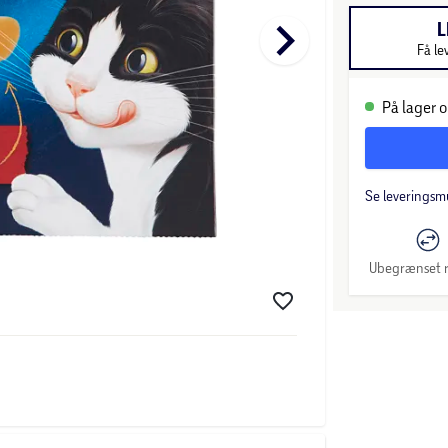
keyboard_arrow_right
L
Få le
På lager o
Se leveringsm
Ubegrænset r