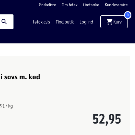
Ønskeliste
Om føtex
Omtanke
Kundeservice
0
Kurv
føtex avis
Find butik
Log ind
i sovs m. kød
91 / kg
52,95