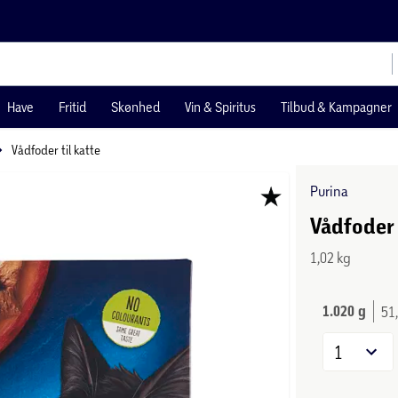
Have
Fritid
Skønhed
Vin & Spiritus
Tilbud & Kampagner
Vådfoder til katte
Purina
Vådfoder 
1,02 kg
1.020 g
51,
1