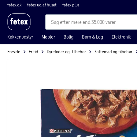
føtex.dk
føtex ud af huset
føtex plus
mere end 35.000 varer
Køkkenudstyr
Møbler
Bolig
Børn & Leg
Elektronik
Forside
Fritid
Dyrefoder og -tilbehør
Kattemad og tilbehør