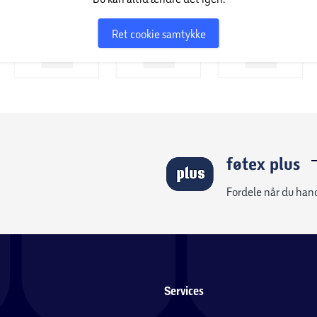
Ret cookie samtykke
føtex plus
Fordele når du han
Services