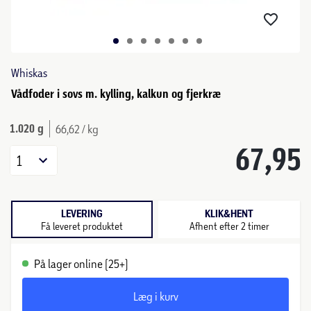
Whiskas
Vådfoder i sovs m. kylling, kalkun og fjerkræ
1.020 g
66,62 / kg
67,95
1
LEVERING
KLIK&HENT
Få leveret produktet
Afhent efter 2 timer
På lager online (25+)
Læg i kurv