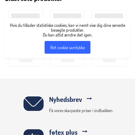
lækre opskrifter samt forbedre de gamle, så din kat altid
får det bedste.
Hvis du tillader statistiske cookies, kan vi nemt vise dig dine seneste
besøgte produkter.
Du kan altid ændre det igen.
Ret cookie samtykke
Nyhedsbrev
Få vores skarpeste priser i indbakken
føtex plus