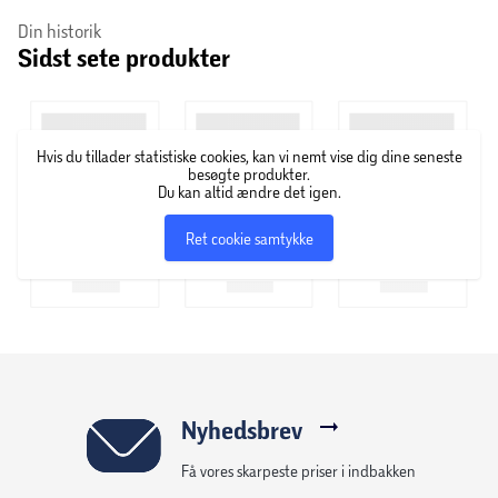
Om Vitakraft
Din historik
Sidst sete produkter
For over 180 år siden startede Vitakraft som en lille
dyrebutik i byen Heiligenrode nær Bremen i Tyskland. I
dag producerer virksomheden over en million produkter
Hvis du tillader statistiske cookies, kan vi nemt vise dig dine seneste
om dagen, og deres produkter sælges i forskellige lande
besøgte produkter.
over hele verden. Hos Vitakraft er næring og forkælelse
Du kan altid ændre det igen.
nøgleordene, og i sortimentet har de alt, hvad dyrehjertet
Ret cookie samtykke
begærer inden for foder og godbidder til både hunde,
katte, fugle, reptiler, fisk samt kaniner og gnavere.
Nyhedsbrev
Få vores skarpeste priser i indbakken