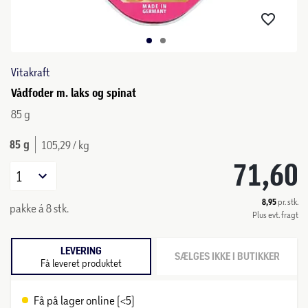
Vitakraft
Vådfoder m. laks og spinat
85 g
85 g
105,29 / kg
71,60
1
8,95
pr. stk.
pakke á 8 stk.
Plus evt. fragt
LEVERING
SÆLGES IKKE I BUTIKKER
Få leveret produktet
Få på lager online (<5)