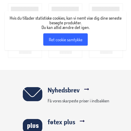
Anvendelse: styrke- og genoptræning
Formål: træning af arme, skuldre og overkrop
Hvis du tillader statistiske cookies, kan vi nemt vise dig dine seneste
besøgte produkter.
Du kan altid ændre det igen.
Design: kompakt og nem at håndtere
Ret cookie samtykke
Nyhedsbrev
Få vores skarpeste priser i indbakken
føtex plus