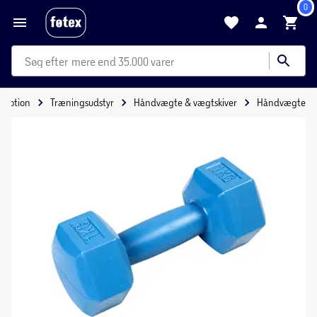
0
mere end 35.000 varer
 Motion
Træningsudstyr
Håndvægte & vægtskiver
Håndvægte