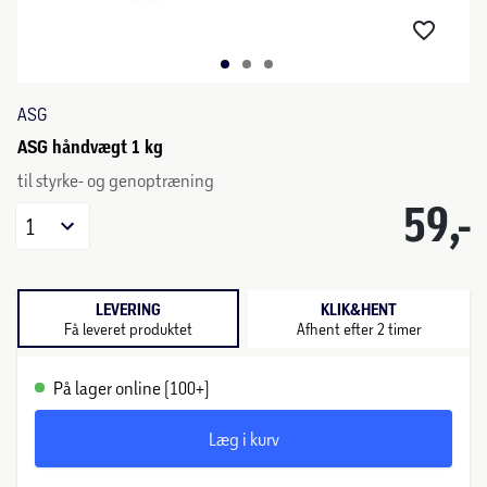
ASG
ASG håndvægt 1 kg
til styrke- og genoptræning
59,-
1
LEVERING
KLIK&HENT
Få leveret produktet
Afhent efter 2 timer
På lager online (100+)
Læg i kurv