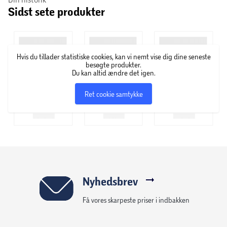
Sidst sete produkter
er udstyret med fodbremse, hvilket giver en enkel og tryg
bremseoplevelse. De medfølgende støttehjul kan
afmonteres, når barnet er klar til at cykle uden ekstra
støtte.
Hvis du tillader statistiske cookies, kan vi nemt vise dig dine seneste
besøgte produkter.
Du kan altid ændre det igen.
Specifikationer
Stel: Stål
Ret cookie samtykke
Stelstørrelse: 24 cm
Hjulstørrelse: 16"
Gear: 1 gear
Bremser: Caliper-bremse foran / fodbremse bagpå
Farve: Lyserød
Tilbehør: Kurv, barnesæde, støttehjul
Anvendelse: Børnecykel til leg og hverdagskørsel
Nyhedsbrev
Få vores skarpeste priser i indbakken
Service