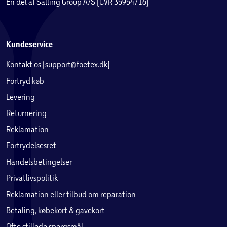
En del af Salling Group A/S (CVR 35954716)
cykelsamling tilkøbes, så cyklen kan bruges ved
modtagelse.
Kundeservice
Kontakt os (support@foetex.dk)
Fortryd køb
Levering
Returnering
Reklamation
Fortrydelsesret
Handelsbetingelser
Privatlivspolitik
Reklamation eller tilbud om reparation
Betaling, købekort & gavekort
Ofte stillede spørgsmål