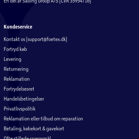
En del af Salling Group A/S (CVR 35954716)
Kundeservice
Kontakt os (support@foetex.dk)
Fortryd køb
Levering
Returnering
Reklamation
Fortrydelsesret
Handelsbetingelser
Privatlivspolitik
Reklamation eller tilbud om reparation
Betaling, købekort & gavekort
Ofte stillede spørgsmål