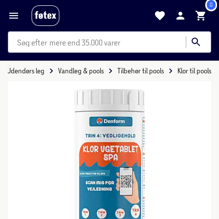
0
mere end 35.000 varer
Udendørs leg
Vandleg & pools
Tilbehør til pools
Klor til pools