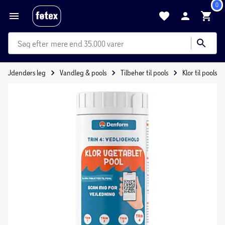
0
mere end 35.000 varer
Udendørs leg
Vandleg & pools
Tilbehør til pools
Klor til pools