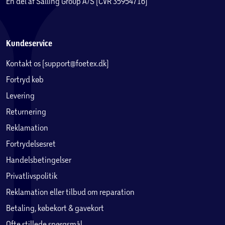
En del af Salling Group A/S (CVR 35954716)
Kundeservice
Kontakt os (support@foetex.dk)
Fortryd køb
Levering
Returnering
Reklamation
Fortrydelsesret
Handelsbetingelser
Privatlivspolitik
Reklamation eller tilbud om reparation
Betaling, købekort & gavekort
Ofte stillede spørgsmål