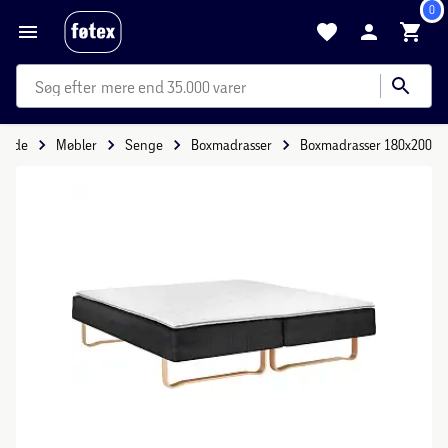
0
mere end 35.000 varer
rside
Møbler
Senge
Boxmadrasser
Boxmadrasser 180x200