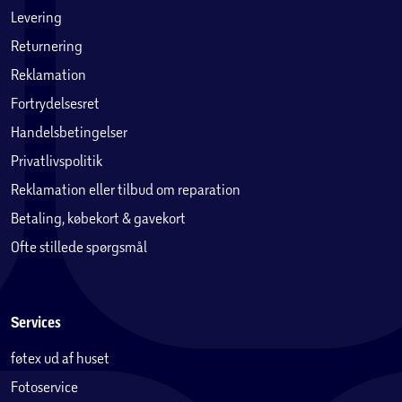
mørkt betræk med en elegant vævning for et simpelt men
Levering
stilfuldt design.
Returnering
Reklamation
Garanti
Huma Premium seriens boxmadrasser inkluderer 10 års
Fortrydelsesret
garanti mod fjederbrud.
Handelsbetingelser
Privatlivspolitik
Reklamation eller tilbud om reparation
Betaling, købekort & gavekort
Ofte stillede spørgsmål
Services
føtex ud af huset
Fotoservice