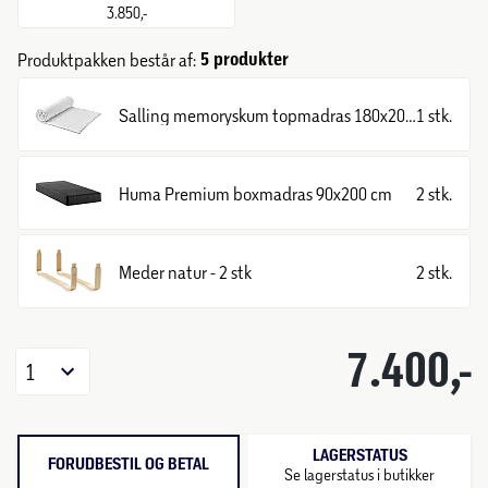
3.850,-
5 produkter
Produktpakken består af:
Salling memoryskum topmadras 180x200 cm
1 stk.
Huma Premium boxmadras 90x200 cm
2 stk.
Meder natur - 2 stk
2 stk.
7.400,-
1
LAGERSTATUS
FORUDBESTIL OG BETAL
Se lagerstatus i butikker