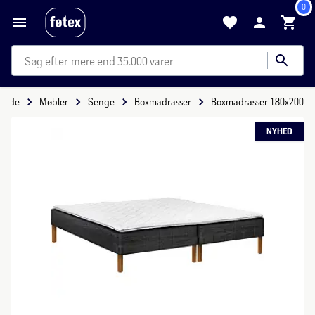
0
mere end 35.000 varer
rside
Møbler
Senge
Boxmadrasser
Boxmadrasser 180x200
NYHED