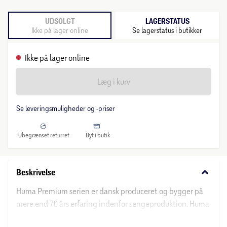
UDSOLGT
LAGERSTATUS
Ikke på lager online
Se lagerstatus i butikker
Ikke på lager online
Læg i kurv
Se leveringsmuligheder og -priser
Ubegrænset returret
Byt i butik
keyboard_arrow_down
Beskrivelse
Huma Premium serien er dansk produceret og bygger på
mere end 70 års erfaring indenfor sengeproduktion. Huma
Premium boxmadrassen og Salling topmadrassen sikrer