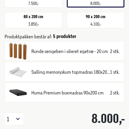
7.500,-
8.000,-
80 x 200 cm
90 x 200 cm
3.850,-
4.100,-
5 produkter
Produktpakken består af:
Runde sengeben i olieret egetræ - 20 cm
2 stk.
Salling memoryskum topmadras 180x200 cm
1 stk.
Huma Premium boxmadras 90x200 cm
2 stk.
8.000,-
1