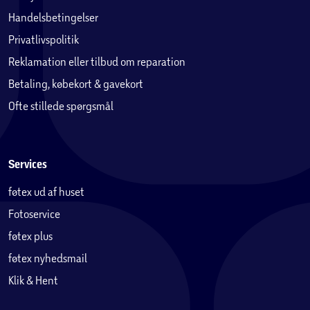
Huma Premium seriens boxmadrasser inkluderer 10 års
Handelsbetingelser
garanti mod fjederbrud.
Privatlivspolitik
Reklamation eller tilbud om reparation
Betaling, købekort & gavekort
Ofte stillede spørgsmål
Services
føtex ud af huset
Fotoservice
føtex plus
føtex nyhedsmail
Klik & Hent