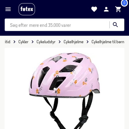
0
mere end 35.000 varer
Fritid
Cykler
Cykeludstyr
Cykelhjelme
Cykelhjelme til børn