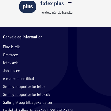
føtex plus
Fordele når du handler
Genveje og information
Find butik
Om føtex
føtex avis
Job i føtex
e-mærket certifikat
Smiley-rapporter for føtex
Smiley-rapporter for føtex.dk
Salling Group tilbagekaldelser
En del af Salling Group A/S (CVR 35954716)