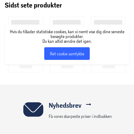
Sidst sete produkter
Specifikationer
Farve: Lavendel med blomsterprint
Hvis du tillader statistiske cookies, kan vi nemt vise dig dine seneste
besøgte produkter.
Integreret LED-lys bagpå
Du kan altid ændre det igen.
Ret cookie samtykke
Justerbare sidestropper
Justeringssystem i nakken
Godkendt efter EN1078 standard
Nyhedsbrev
Godkendt i henhold til den europæiske EN1078-standard
for cykelhjelme.
Få vores skarpeste priser i indbakken