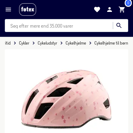
0
mere end 35.000 varer
Fritid
Cykler
Cykeludstyr
Cykelhjelme
Cykelhjelme til børn