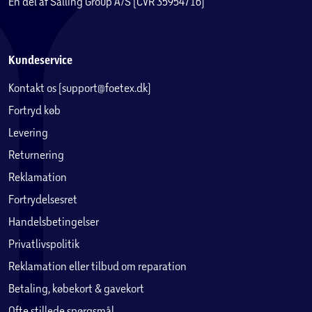
En del af Salling Group A/S (CVR 35954716)
Kundeservice
Kontakt os (support@foetex.dk)
Fortryd køb
Levering
Returnering
Reklamation
Fortrydelsesret
Handelsbetingelser
Privatlivspolitik
Reklamation eller tilbud om reparation
Betaling, købekort & gavekort
Ofte stillede spørgsmål