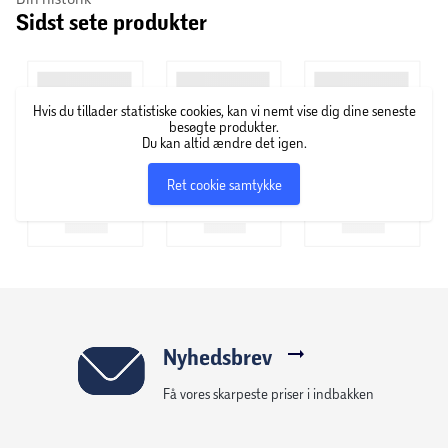
Sidst sete produkter
Vores Børnecykelhjelm er godkendt efter den europæiske
EN1078 standard.
Hvis du tillader statistiske cookies, kan vi nemt vise dig dine seneste
besøgte produkter.
Du kan altid ændre det igen.
Ret cookie samtykke
Nyhedsbrev
Få vores skarpeste priser i indbakken