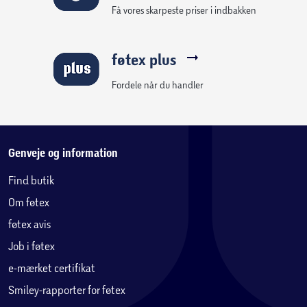
Få vores skarpeste priser i indbakken
føtex plus
Fordele når du handler
Genveje og information
Find butik
Om føtex
føtex avis
Job i føtex
e-mærket certifikat
Smiley-rapporter for føtex