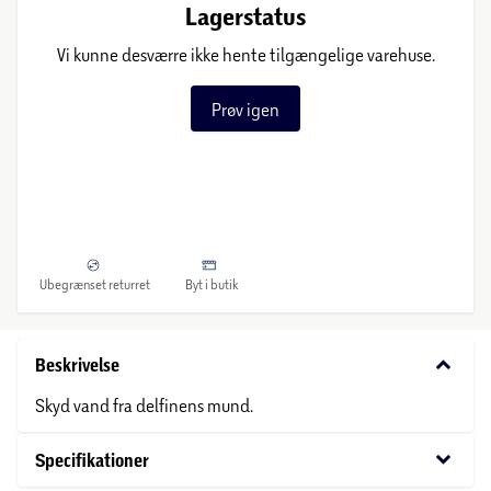
Lagerstatus
Vi kunne desværre ikke hente tilgængelige varehuse.
Prøv igen
Ubegrænset returret
Byt i butik
keyboard_arrow_down
Beskrivelse
Skyd vand fra delfinens mund.
keyboard_arrow_down
Specifikationer