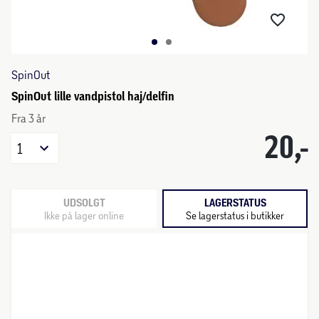
SpinOut
SpinOut lille vandpistol haj/delfin
Fra 3 år
20,-
1
UDSOLGT
LAGERSTATUS
Ikke på lager online
Se lagerstatus i butikker