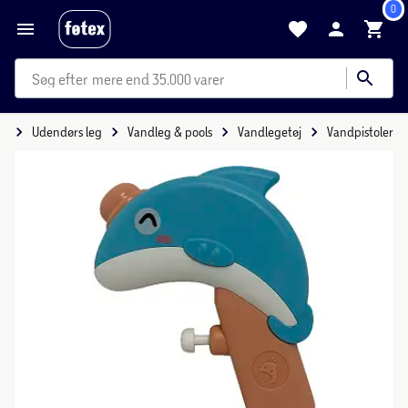
0
mere end 35.000 varer
eg
Udendørs leg
Vandleg & pools
Vandlegetøj
Vandpistoler