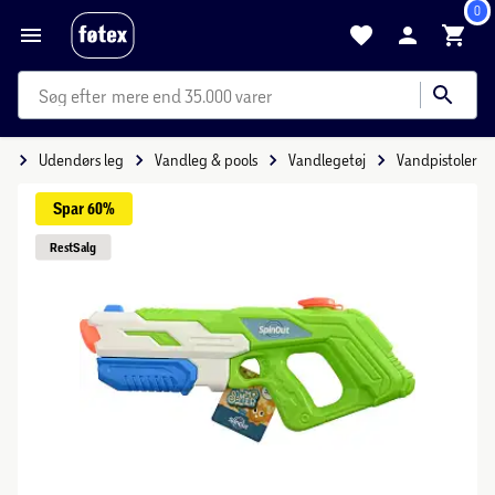
0
mere end 35.000 varer
eg
Udendørs leg
Vandleg & pools
Vandlegetøj
Vandpistoler
Spar 
60%
Rest
Salg