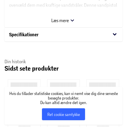
overvæld dem med kraftige vandstråler. Denne vandpistol
er designet i flotte grønne farver, og den er i stand til at
affyre imponerende vandstråler. Masser af sjove timers leg.
Læs mere
keyboard_arrow_down
Specifikationer
Din historik
Sidst sete produkter
Hvis du tillader statistiske cookies, kan vi nemt vise dig dine seneste
besøgte produkter.
Du kan altid ændre det igen.
Ret cookie samtykke