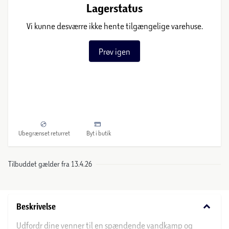
Lagerstatus
Vi kunne desværre ikke hente tilgængelige varehuse.
Prøv igen
Ubegrænset returret
Byt i butik
Tilbuddet gælder fra 13.4.26
keyboard_arrow_down
Beskrivelse
Udfordr dine venner til en spændende vandkamp og