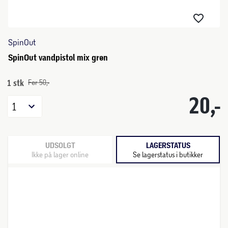
SpinOut
SpinOut vandpistol mix grøn
1 stk
Før 50,-
20,-
1
UDSOLGT
LAGERSTATUS
Ikke på lager online
Se lagerstatus i butikker