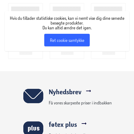
Totalvægt: 10 kg.
4 Skiver: 2 x 2,5 kg | 2 x 1,25 kg.
Hvis du tillader statistiske cookies, kan vi nemt vise dig dine seneste
Inkluderer 2 skruelukkere pr. håndvægt.
besøgte produkter.
Du kan altid ændre det igen.
Farve: Sort | Chrome.
Materiale: Støbejern | Stål.
Ret cookie samtykke
Nyhedsbrev
Få vores skarpeste priser i indbakken
føtex plus