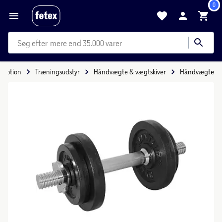
0
mere end 35.000 varer
 Motion
Træningsudstyr
Håndvægte & vægtskiver
Håndvægte