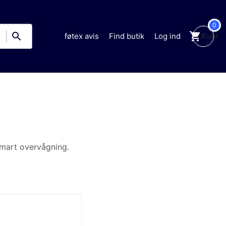
0
Kurv
føtex avis
Find butik
Log ind
.