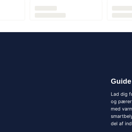
Guide t
Lad dig fo
bringer ti
dæmpede to
hvordan du 