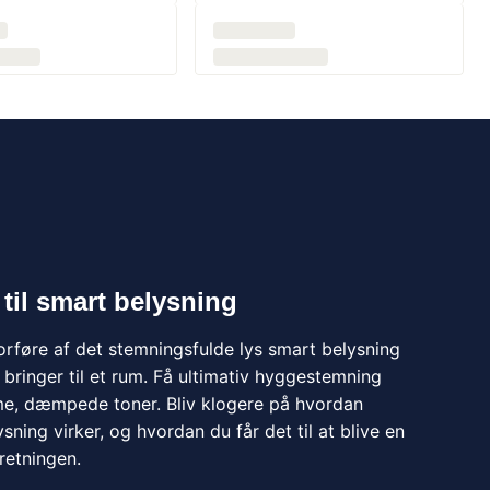
il smart belysning
rføre af det stemningsfulde lys smart belysning og pærer
l et rum. Få ultimativ hyggestemning med varme,
ner. Bliv klogere på hvordan smartbelysning virker, og
får det til at blive en del af indretningen.