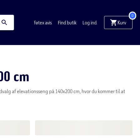
Ønskeliste
Om føtex
Omtanke
Kundeservice
0
Kurv
føtex avis
Find butik
Log ind
00 cm
 udvalg af elevationsseng på 140x200 cm, hvor du kommer til at