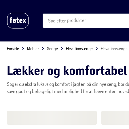
føtex.dk
føtex ud af huset
føtex plus
produkter
kategorier
mere end 35.000 varer
Forside
Møbler
Senge
Elevationssenge
Elevationssenge
Lækker og komfortabel
Søger du ekstra luksus og komfort i jagten på din nye seng, bør d
sove godt og behageligt med mulighed for at hæve enten hoved- 