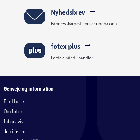
Nyhedsbrev
Få vores skarpeste priser i indbakken
føtex plus
Fordele når du handler
Genveje og information
Find butik
Om føtex
føtex avis
Job i føtex