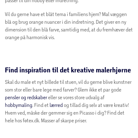
passer til din hobby eller indretning.
Vil du gerne have et blåt tema i familiens hjem? Mal væggen
blå og brug orange nuancer i din indretning. Det giver en ny
dimension til den blå farve, samtidig med, at du fremhæver det
orange på harmonisk vis.
Find inspiration til det kreative malerhjørne
Skal du male et nyt billede til stuen, vil du gerne blive kunstner
som stor eller bare lege med farver? Glem ikke et par gode
pensler og redskaber
eller se vores store udvalg af
hobbymaling
. Find et
lærred
og tillad dig selv at være kreativ!
Hvem ved, måske der gemmer sig en Picasso i dig? Find det
hele hos føtex.dk. Masser af skarpe priser.