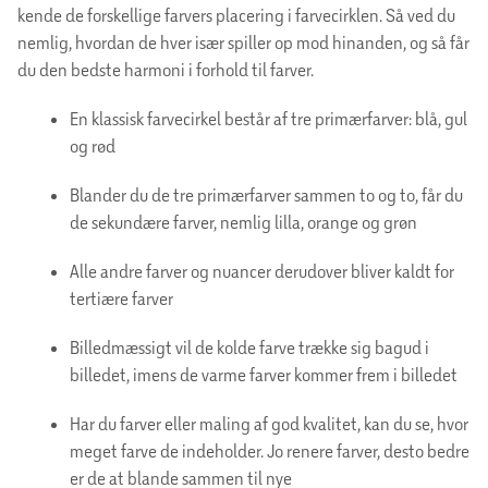
kende de forskellige farvers placering i farvecirklen. Så ved du
nemlig, hvordan de hver især spiller op mod hinanden, og så får
du den bedste harmoni i forhold til farver.
En klassisk farvecirkel består af tre primærfarver: blå, gul
og rød
Blander du de tre primærfarver sammen to og to, får du
de sekundære farver, nemlig lilla, orange og grøn
Alle andre farver og nuancer derudover bliver kaldt for
tertiære farver
Billedmæssigt vil de kolde farve trække sig bagud i
billedet, imens de varme farver kommer frem i billedet
Har du farver eller maling af god kvalitet, kan du se, hvor
meget farve de indeholder. Jo renere farver, desto bedre
er de at blande sammen til nye