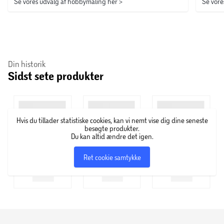
Se vores udvalg af hobbymaling her >
Se vore
Din historik
Sidst sete produkter
Hvis du tillader statistiske cookies, kan vi nemt vise dig dine seneste
besøgte produkter.
Du kan altid ændre det igen.
Ret cookie samtykke