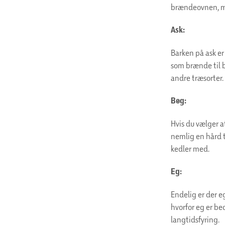
brændeovnen, me
Ask:
Barken på ask er
som brænde til 
andre træsorter.
Bøg:
Hvis du vælger 
nemlig en hård t
kedler med.
Eg:
Endelig er der e
hvorfor eg er be
langtidsfyring.