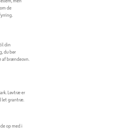
imellem, men
 om de
yrring.
il din
g, du bør
pe af brændeovn.
ark. Løvtræ er
 let grantræ.
nde op med i