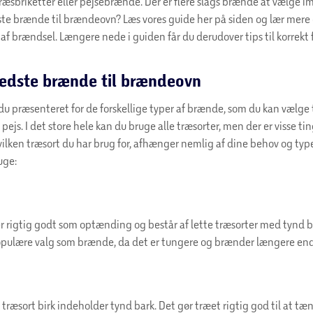
træsbriketter eller pejsebrænde. Der er flere slags brænde at vælge 
ste brænde til brændeovn? Læs vores guide her på siden og lær mere
 af brændsel. Længere nede i guiden får du derudover tips til korrekt f
bedste brænde til brændeovn
du præsenteret for de forskellige typer af brænde, som du kan vælge t
ejs. I det store hele kan du bruge alle træsorter, men der er visse tin
Hvilken træsort du har brug for, afhænger nemlig af dine behov og ty
uge:
r rigtig godt som optænding og består af lette træsorter med tynd b
opulære valg som brænde, da det er tungere og brænder længere end
ræsort birk indeholder tynd bark. Det gør træet rigtig god til at tæ