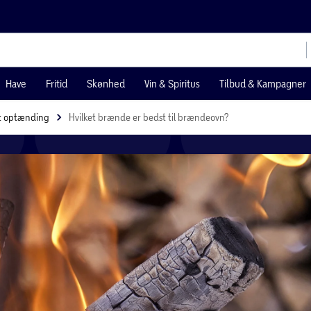
Have
Fritid
Skønhed
Vin & Spiritus
Tilbud & Kampagner
t optænding
Hvilket brænde er bedst til brændeovn?