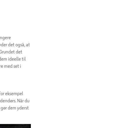
ængere
der det også, at
 Grundet det
em ideelle til
re med set i
 for eksempel
ndendørs. Når du
 gør dem yderst