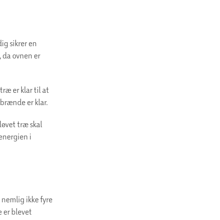
ig sikrer en
, da ovnen er
ræ er klar til at
 brænde er klar.
løvet træ skal
 energien i
 nemlig ikke fyre
e er blevet