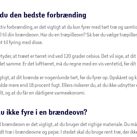
 du den bedste forbrænding
ktiv forbrænding, er det vigtigt at du kun fyrer med tørt træ og samtid
sel til din brændeovn. Har du en træpilleovn? Så bør du vælge træpiller
t til fyring med disse.
yder, at træet er tørret ind ved 120 grader celsius. Det vil sige, at dit t
det samme. Er det lufttørret, må du regne med en vis ventetid, før dit
gtigt, at dit brænde er nogenlunde tørt, før du fyrer op. Opskåret og k
lde mere end 18 procent fugt. Ellers risikerer du, at du ikke udnytter
t, og at du får en dårligere varmeøkonomi.
u ikke fyre i en brændeovn?
 brændeovn er det vigtigt, at du bruger det rigtige materiale. Du må
t træ i brændeovne og pejse. I stedet skal du bruge rent træ, der ikk