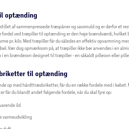
til optænding
mstillet af sammenpressede træspåner og savsmuld og er derfor et res
ar fordel ved træpiller til optænding er den høje brændværdi, hvilket 
rme pr. kilo. Med træpiller får du således en effektiv opvarmning me
sel. Vær dog opmærksom på, at træpiller ikke bør anvendes i en alm
 en brændeovn designet til træpiller - en såkaldt pilleovn eller pi
riketter til optænding
nde op med hårdttræsbriketter, får du en række fordele med i købet.
er får du blandt andet følgende fordele, når du skal fyre op:
arende ild
re varmeudvikling
g duft