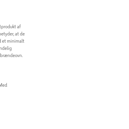
tprodukt af
betyder, at de
d et minimalt
indelig
llebrændeovn.
 Med