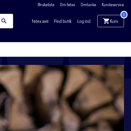
Ønskeliste
Om føtex
Omtanke
Kundeservice
0
Kurv
føtex avis
Find butik
Log ind