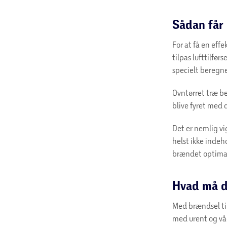
Sådan får
For at få en effe
tilpas lufttilfør
specielt beregne
Ovntørret træ bet
blive fyret med 
Det er nemlig vi
helst ikke indeho
brændet optimal
Hvad må d
Med brændsel til
med urent og våd