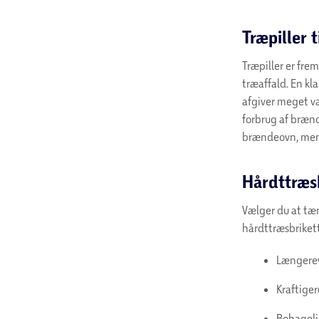
Træpiller 
Træpiller er fre
træaffald. En kl
afgiver meget va
forbrug af brænd
brændeovn, men i
Hårdttræsb
Vælger du at tæ
hårdttræsbrikett
Længerev
Kraftige
Behageli