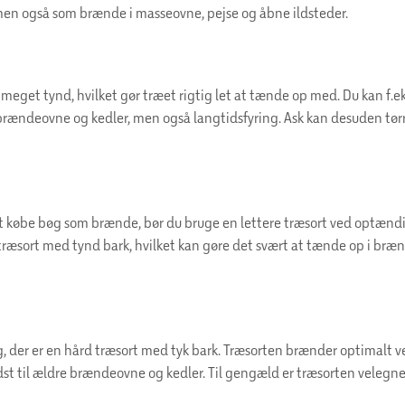
n også som brænde i masseovne, pejse og åbne ildsteder.
 meget tynd, hvilket gør træet rigtig let at tænde op med. Du kan f.e
brændeovne og kedler, men også langtidsfyring. Ask kan desuden tør
at købe bøg som brænde, bør du bruge en lettere træsort ved optændi
ræsort med tynd bark, hvilket kan gøre det svært at tænde op i bræn
g, der er en hård træsort med tyk bark. Træsorten brænder optimalt 
dst til ældre brændeovne og kedler. Til gengæld er træsorten velegnet