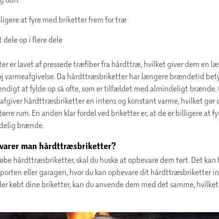
lligere at fyre med briketter frem for træ
dele op i flere dele
er er lavet af pressede træfiber fra hårdttræ, hvilket giver dem en l
j varmeafgivelse. Da hårdttræsbriketter har længere brændetid bety
endigt at fylde op så ofte, som er tilfældet med almindeligt brænde.
afgiver hårdttræsbriketter en intens og konstant varme, hvilket gør d
rre rum. En anden klar fordel ved briketter er, at de er billigere at fy
ndelig brænde.
varer man hårdttræsbriketter?
købe hårdttræsbriketter, skal du huske at opbevare dem tørt. Det kan
arporten eller garagen, hvor du kan opbevare dit hårdttræsbriketter i
ler købt dine briketter, kan du anvende dem med det samme, hvilket