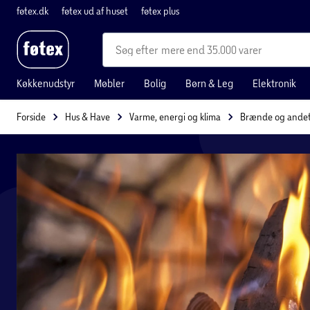
føtex.dk
føtex ud af huset
føtex plus
mere end 35.000 varer
Køkkenudstyr
Møbler
Bolig
Børn & Leg
Elektronik
Forside
Hus & Have
Varme, energi og klima
Brænde og ande