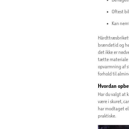
Oftest bi
Kan nemt 
Hårdttræsbrikett
brændetid og hø
det ikke er nødv
tætte materiale 
opvarmning af stø
forhold til almi
Hvordan opbe
Har du valgt at 
være i skuret, c
har modtaget el
praktiske.