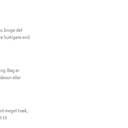
ks. bruge det
re hurtigere end
ng. Bøg er
deovn eller
ved meget træk,
 til