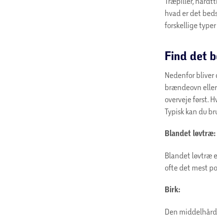
Træpiller, hårdt
hvad er det bed
forskellige typer
Find det 
Nedenfor bliver 
brændeovn eller p
overveje først. 
Typisk kan du br
Blandet løvtræ:
Blandet løvtræ e
ofte det mest p
Birk:
Den middelhård t