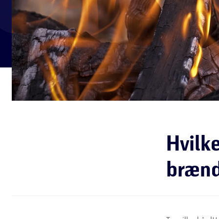
Hvilke
bræn