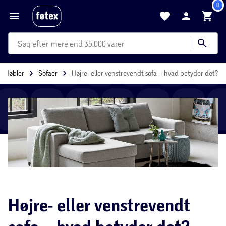
0
mere end 35.000 varer
Møbler
Sofaer
Højre- eller venstrevendt sofa – hvad betyder det?
Højre- eller venstrevendt