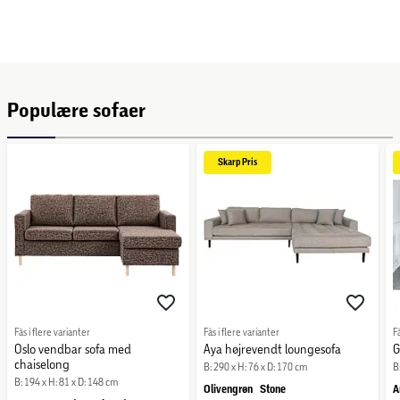
Populære sofaer
Skarp 
Pris
Fås i flere varianter
Fås i flere varianter
F
Oslo vendbar sofa med
Aya højrevendt loungesofa
G
chaiselong
B: 290 x H: 76 x D: 170 cm
B
B: 194 x H: 81 x D: 148 cm
Olivengrøn
Stone
A