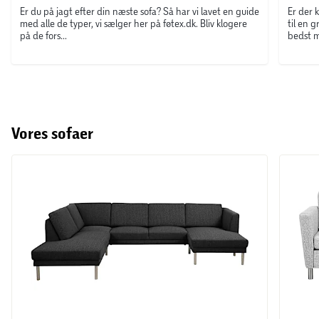
Er du på jagt efter din næste sofa? Så har vi lavet en guide
Er der 
med alle de typer, vi sælger her på føtex.dk. Bliv klogere
til en 
på de fors...
bedst m
Vores sofaer