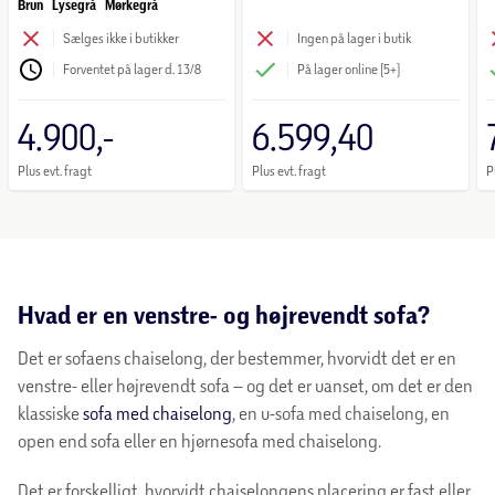
Brun
Lysegrå
Mørkegrå
Sælges ikke i butikker
Ingen på lager i butik
Forventet på lager d. 13/8
På lager online (5+)
4.900,-
6.599,40
Plus evt. fragt
Plus evt. fragt
P
Hvad er en venstre- og højrevendt sofa?
Det er sofaens chaiselong, der bestemmer, hvorvidt det er en
venstre- eller højrevendt sofa – og det er uanset, om det er den
klassiske
sofa med chaiselong
, en u-sofa med chaiselong, en
open end sofa eller en hjørnesofa med chaiselong.
Det er forskelligt, hvorvidt chaiselongens placering er fast eller