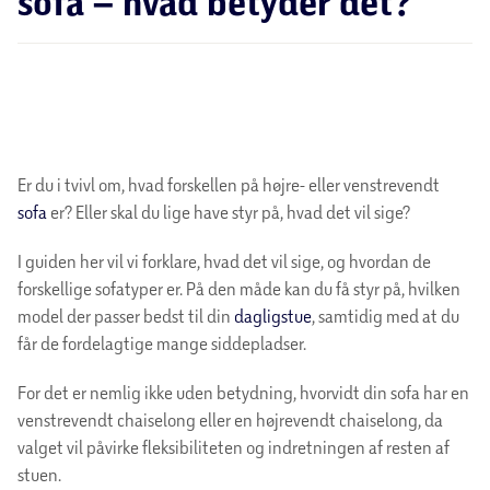
sofa – hvad betyder det?
Er du i tvivl om, hvad forskellen på højre- eller venstrevendt
sofa
er? Eller skal du lige have styr på, hvad det vil sige?
I guiden her vil vi forklare, hvad det vil sige, og hvordan de
forskellige sofatyper er. På den måde kan du få styr på, hvilken
model der passer bedst til din
dagligstue
, samtidig med at du
får de fordelagtige mange siddepladser.
For det er nemlig ikke uden betydning, hvorvidt din sofa har en
venstrevendt chaiselong eller en højrevendt chaiselong, da
valget vil påvirke fleksibiliteten og indretningen af resten af
stuen.