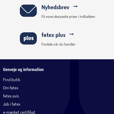
Nyhedsbrev
Få vores skarpeste priser i indbakken
føtex plus
Fordele når du handler
Genveje og information
Find butik
Om føtex
føtex avis
Job i føtex
e-mærket certifikat