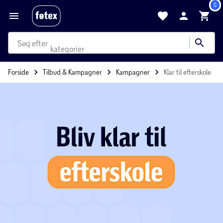
0
produkter
kategorier
Forside
Tilbud & Kampagner
Kampagner
Klar til efterskole
mere end 35.000 varer
Til efterskoleværelset