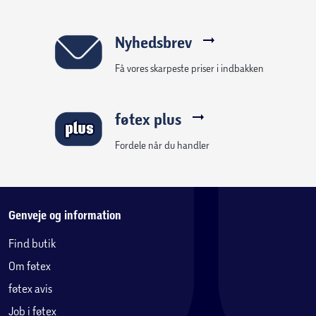
Nyhedsbrev
Få vores skarpeste priser i indbakken
føtex plus
Fordele når du handler
Genveje og information
Find butik
Om føtex
føtex avis
Job i føtex