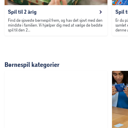
Spil til 2 årig
Spil t
Find de sjoveste børnespil frem, og hav det sjovt med den
Er du på
mindste i familien. Vi hjælper dig med at vælge de bedste
samlet 
spil til den 2...
denne a
Børnespil kategorier