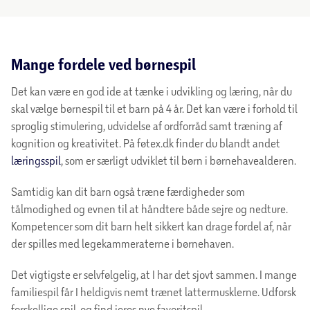
Mange fordele ved børnespil
Det kan være en god ide at tænke i udvikling og læring, når du
skal vælge børnespil til et barn på 4 år. Det kan være i forhold til
sproglig stimulering, udvidelse af ordforråd samt træning af
kognition og kreativitet. På føtex.dk finder du blandt andet
læringsspil
, som er særligt udviklet til børn i børnehavealderen.
Samtidig kan dit barn også træne færdigheder som
tålmodighed og evnen til at håndtere både sejre og nedture.
Kompetencer som dit barn helt sikkert kan drage fordel af, når
der spilles med legekammeraterne i børnehaven.
Det vigtigste er selvfølgelig, at I har det sjovt sammen. I mange
familiespil får I heldigvis nemt trænet lattermusklerne. Udforsk
forskellige spil, og find jeres nye favoritspil.