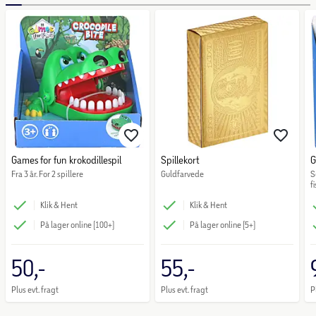
Games for fun krokodillespil
Spillekort
G
Fra 3 år. For 2 spillere
Guldfarvede
S
fi
Klik & Hent
Klik & Hent
På lager online (100+)
På lager online (5+)
50,-
55,-
Plus evt. fragt
Plus evt. fragt
P