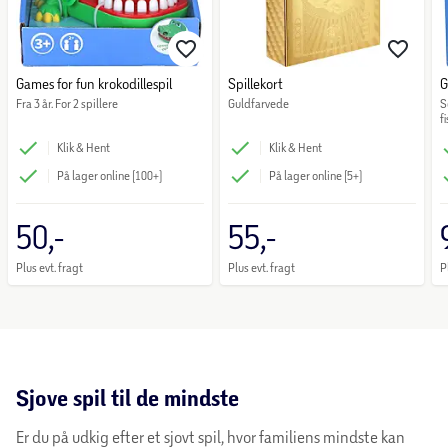
Games for fun krokodillespil
Spillekort
G
Fra 3 år. For 2 spillere
Guldfarvede
S
fi
Klik & Hent
Klik & Hent
På lager online (100+)
På lager online (5+)
50,-
55,-
Plus evt. fragt
Plus evt. fragt
P
Sjove spil til de mindste
Er du på udkig efter et sjovt spil, hvor familiens mindste kan