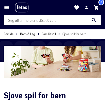
0
mere end 35.000 varer
Forside
Børn & Leg
Familiespil
Sjove spil for børn
Sjove spil for børn