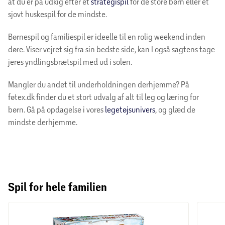
at du er på udkig efter et
strategispil
for de store børn eller et
sjovt huskespil for de mindste.
Børnespil og familiespil er ideelle til en rolig weekend inden
døre. Viser vejret sig fra sin bedste side, kan I også sagtens tage
jeres yndlingsbrætspil med ud i solen.
Mangler du andet til underholdningen derhjemme? På
føtex.dk finder du et stort udvalg af alt til leg og læring for
børn. Gå på opdagelse i vores
legetøjsunivers
, og glæd de
mindste derhjemme.
Spil for hele familien