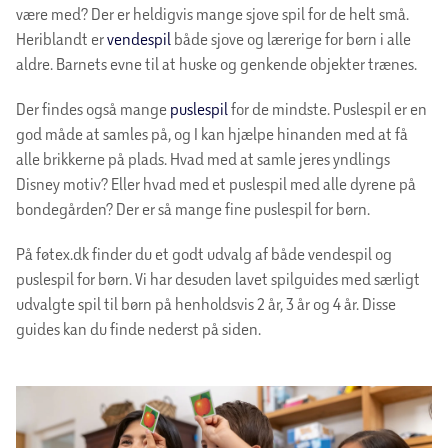
være med? Der er heldigvis mange sjove spil for de helt små.
Heriblandt er
vendespil
både sjove og lærerige for børn i alle
aldre. Barnets evne til at huske og genkende objekter trænes.
Der findes også mange
puslespil
for de mindste. Puslespil er en
god måde at samles på, og I kan hjælpe hinanden med at få
alle brikkerne på plads. Hvad med at samle jeres yndlings
Disney motiv? Eller hvad med et puslespil med alle dyrene på
bondegården? Der er så mange fine puslespil for børn.
På føtex.dk finder du et godt udvalg af både vendespil og
puslespil for børn. Vi har desuden lavet spilguides med særligt
udvalgte spil til børn på henholdsvis 2 år, 3 år og 4 år. Disse
guides kan du finde nederst på siden.