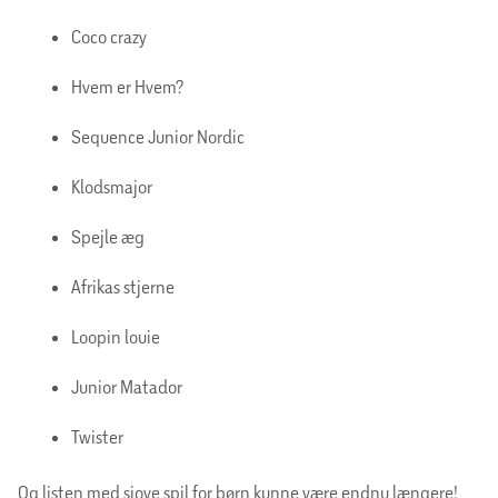
Coco crazy
Hvem er Hvem?
Sequence Junior Nordic
Klodsmajor
Spejle æg
Afrikas stjerne
Loopin louie
Junior Matador
Twister
Og listen med sjove spil for børn kunne være endnu længere!