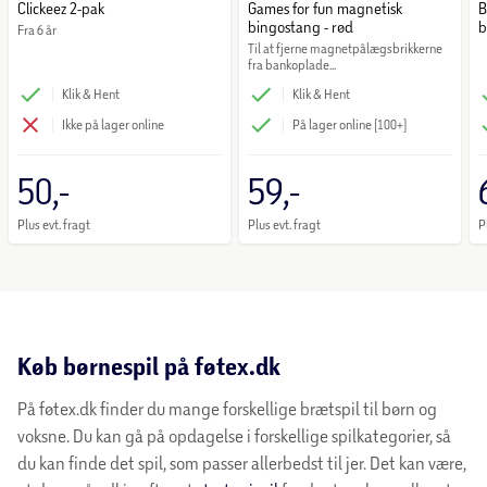
Clickeez 2-pak
Games for fun magnetisk
B
bingostang - rød
b
Fra 6 år
Til at fjerne magnetpålægsbrikkerne 
fra bankoplade...
Klik & Hent
Klik & Hent
Ikke på lager online
På lager online (100+)
50,-
59,-
Plus evt. fragt
Plus evt. fragt
P
Køb børnespil på føtex.dk
På føtex.dk finder du mange forskellige brætspil til børn og
voksne. Du kan gå på opdagelse i forskellige spilkategorier, så
du kan finde det spil, som passer allerbedst til jer. Det kan være,