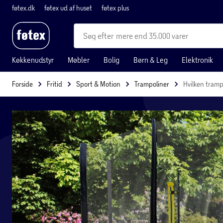
føtex.dk
føtex ud af huset
føtex plus
mere end 35.000 varer
Køkkenudstyr
Møbler
Bolig
Børn & Leg
Elektronik
Forside
Fritid
Sport & Motion
Trampoliner
Hvilken tramp