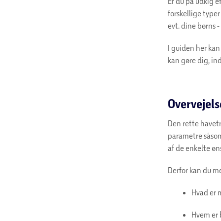
Er du på udkig e
forskellige typer
evt. dine børns 
I guiden her kan
kan gøre dig, in
Overvejels
Den rette havetr
parametre såsom 
af de enkelte øn
Derfor kan du me
Hvad er 
Hvem er 