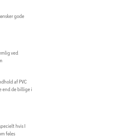
u ønsker gode
emlig ved
om
indhold af PVC
 end de billige i
pecielt hvis I
om føles