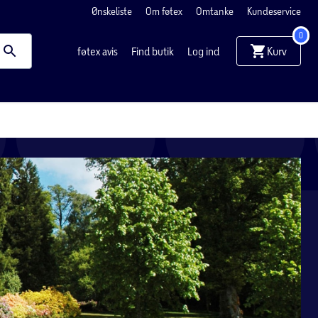
Ønskeliste
Om føtex
Omtanke
Kundeservice
0
Kurv
føtex avis
Find butik
Log ind