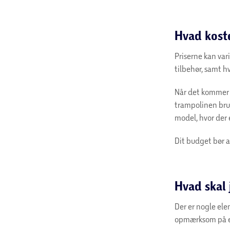
Hvad kost
Priserne kan var
tilbehør, samt h
Når det kommer t
trampolinen brug
model, hvor der 
Dit budget bør a
Hvad skal
Der er nogle el
opmærksom på e