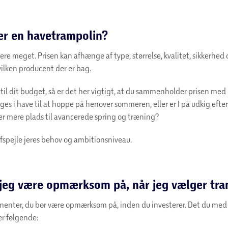
er en havetrampolin?
iere meget. Prisen kan afhænge af type, størrelse, kvalitet, sikkerhed
vilken producent der er bag.
il dit budget, så er det her vigtigt, at du sammenholder prisen med
es i have til at hoppe på henover sommeren, eller er I på udkig efter
er mere plads til avancerede spring og træning?
fspejle jeres behov og ambitionsniveau.
 jeg være opmærksom på, når jeg vælger tr
ementer, du bør være opmærksom på, inden du investerer. Det du med
r følgende: