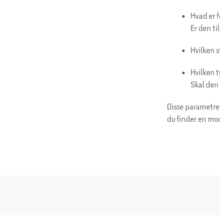
Hvad er 
Er den ti
Hvilken s
Hvilken t
Skal den 
Disse parametre 
du finder en mode