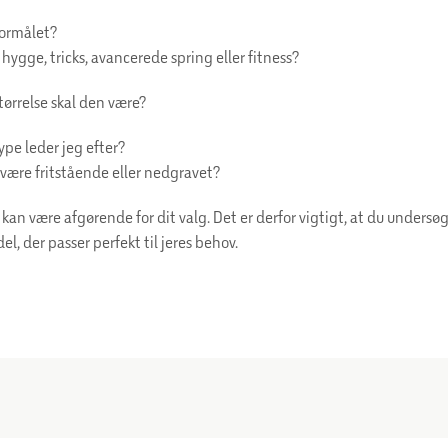
formålet?
l hygge, tricks, avancerede spring eller fitness?
tørrelse skal den være?
ype leder jeg efter?
være fritstående eller nedgravet?
kan være afgørende for dit valg. Det er derfor vigtigt, at du undersøge
l, der passer perfekt til jeres behov.