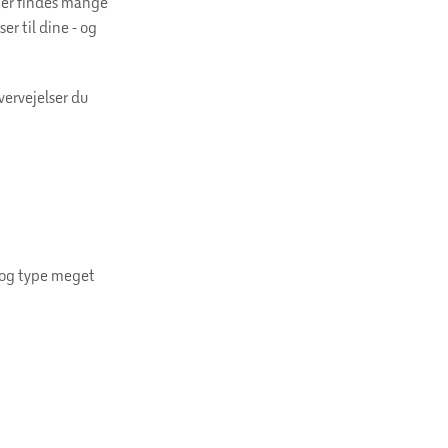
 Der findes mange
er til dine - og
vervejelser du
m og type meget