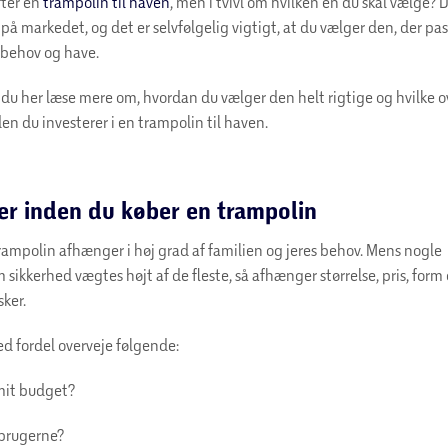
fter en
trampolin til haven
, men i tvivl om hvilken en du skal vælge?
 på markedet, og det er selvfølgelig vigtigt, at du vælger den, der pass
- behov og have.
 du her læse mere om, hvordan du vælger den helt rigtige og hvilke o
den du investerer i en trampolin til haven.
er inden du køber en trampolin
ampolin afhænger i høj grad af familien og jeres behov. Mens nogle
sikkerhed vægtes højt af de fleste, så afhænger størrelse, pris, for
sker.
d fordel overveje følgende:
mit budget?
brugerne?