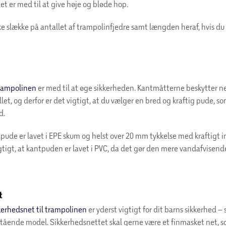
Det er med til at give høje og bløde hop.
kke slække på antallet af trampolinfjedre samt længden heraf, hvis d
rampolinen
er med til at øge sikkerheden. Kantmåtterne beskytter n
let, og derfor er det vigtigt, at du vælger en bred og kraftig pude, s
d.
tpude er lavet i EPE skum og helst over 20 mm tykkelse med kraftigt 
igtigt, at kantpuden er lavet i PVC, da det gør den mere vandafvisende
t
kerhedsnet til trampolinen
er yderst vigtigt for dit barns sikkerhed – s
tstående model. Sikkerhedsnettet skal gerne være et finmasket net, s