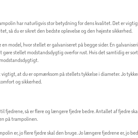
ampolin har naturligvis stor betydning for dens kvalitet. Det er vigti
litet, så du er sikret den bedste oplevelse og den højeste sikkerhed.
e en model, hvor stellet er galvaniseret på begge sider. En galvanise
at gøre stellet modstandsdygtig overfor rust. Hvis det samtidig er sortl
 modstandsdygtigt.
 vigtigt, at du er opmærksom på stellets tykkelse i diameter. Jo tykker
komfort og sikkerhed.
il fjedrene, så er flere og længere fjedre bedre. Antallet af fjedre sk
lsen på trampolinen.
mpolin er, jo flere fjedre skal den bruge. Jo længere fjedrene er, jo be