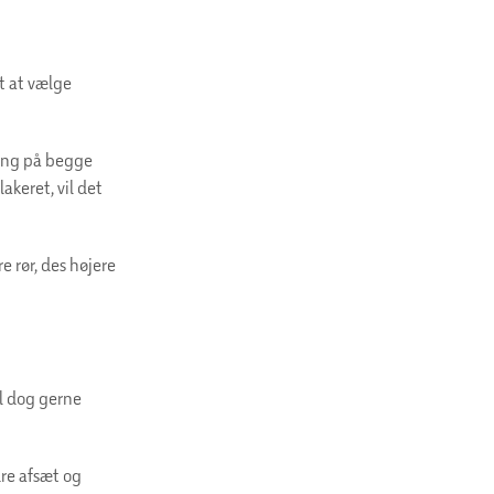
gt at vælge
ring på begge
akeret, vil det
e rør, des højere
al dog gerne
dre afsæt og