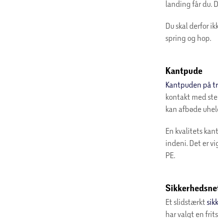
landing får du. 
Du skal derfor i
spring og hop.
Kantpude
Kantpuden på t
kontakt med stel
kan afbøde uhel
En kvalitets kan
indeni. Det er v
PE.
Sikkerhedsne
Et slidstærkt
sik
har valgt en fri