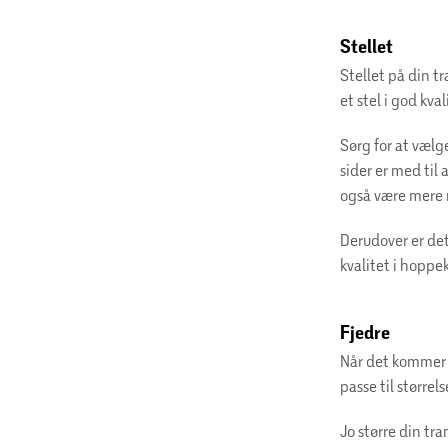
Stellet
Stellet på din tr
et stel i god kva
Sørg for at vælg
sider er med til 
også være mere
Derudover er det
kvalitet i hoppe
Fjedre
Når det kommer t
passe til større
Jo større din tra