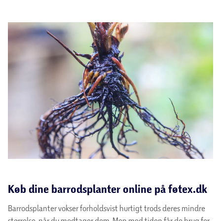
Køb dine barrodsplanter online på føtex.dk
Barrodsplanter vokser forholdsvist hurtigt trods deres mindre
størrelse, når du modtager dem. Men med tiden får de brug for