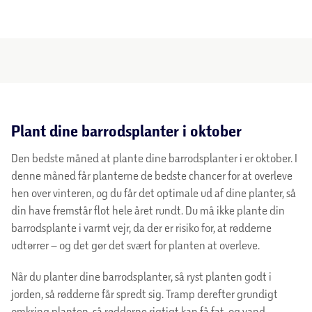
Plant dine barrodsplanter i oktober
Den bedste måned at plante dine barrodsplanter i er oktober. I
denne måned får planterne de bedste chancer for at overleve
hen over vinteren, og du får det optimale ud af dine planter, så
din have fremstår flot hele året rundt. Du må ikke plante din
barrodsplante i varmt vejr, da der er risiko for, at rødderne
udtørrer – og det gør det svært for planten at overleve.
Når du planter dine barrodsplanter, så ryst planten godt i
jorden, så rødderne får spredt sig. Tramp derefter grundigt
omkring planten, så rødderne rigtigt kan få fat, og vand