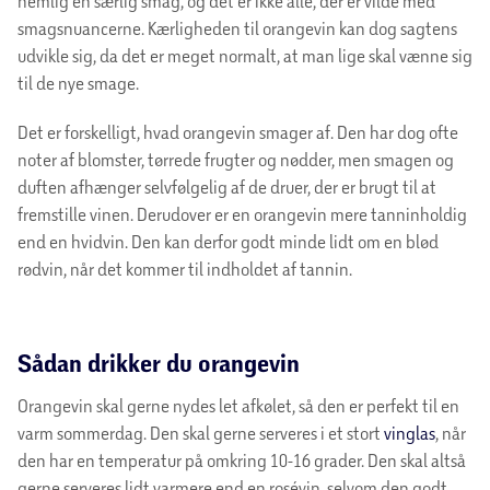
nemlig en særlig smag, og det er ikke alle, der er vilde med
smagsnuancerne. Kærligheden til orangevin kan dog sagtens
udvikle sig, da det er meget normalt, at man lige skal vænne sig
til de nye smage.
Det er forskelligt, hvad orangevin smager af. Den har dog ofte
noter af blomster, tørrede frugter og nødder, men smagen og
duften afhænger selvfølgelig af de druer, der er brugt til at
fremstille vinen. Derudover er en orangevin mere tanninholdig
end en hvidvin. Den kan derfor godt minde lidt om en blød
rødvin, når det kommer til indholdet af tannin.
Sådan drikker du orangevin
Orangevin skal gerne nydes let afkølet, så den er perfekt til en
varm sommerdag. Den skal gerne serveres i et stort
vinglas
, når
den har en temperatur på omkring 10-16 grader. Den skal altså
gerne serveres lidt varmere end en rosévin, selvom den godt