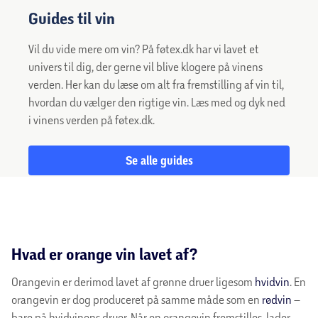
Guides til vin
Vil du vide mere om vin? På føtex.dk har vi lavet et
univers til dig, der gerne vil blive klogere på vinens
verden. Her kan du læse om alt fra fremstilling af vin til,
hvordan du vælger den rigtige vin. Læs med og dyk ned
i vinens verden på føtex.dk.
Se alle guides
Hvad er orange vin lavet af?
Orangevin er derimod lavet af grønne druer ligesom
hvidvin
. En
orangevin er dog produceret på samme måde som en
rødvin
–
bare på hvidvinens druer. Når en orangevin fremstilles, lader