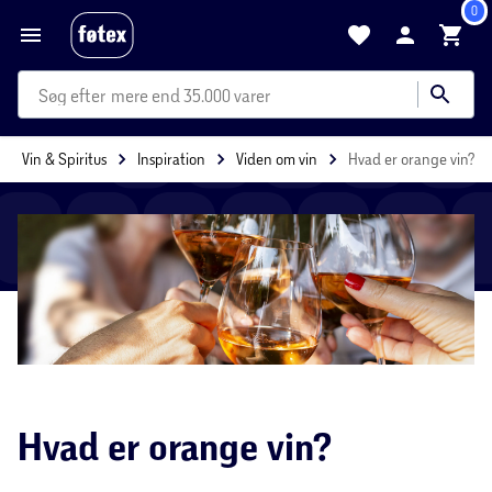
0
mere end 35.000 varer
Vin & Spiritus
Inspiration
Viden om vin
Hvad er orange vin?
Hvad er orange vin?