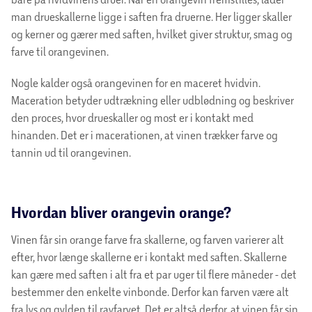
man drueskallerne ligge i saften fra druerne. Her ligger skaller
og kerner og gærer med saften, hvilket giver struktur, smag og
farve til orangevinen.
Nogle kalder også orangevinen for en maceret hvidvin.
Maceration betyder udtrækning eller udblødning og beskriver
den proces, hvor drueskaller og most er i kontakt med
hinanden. Det er i macerationen, at vinen trækker farve og
tannin ud til orangevinen.
Hvordan bliver orangevin orange?
Vinen får sin orange farve fra skallerne, og farven varierer alt
efter, hvor længe skallerne er i kontakt med saften. Skallerne
kan gære med saften i alt fra et par uger til flere måneder - det
bestemmer den enkelte vinbonde. Derfor kan farven være alt
fra lys og gylden til ravfarvet. Det er altså derfor, at vinen får sin