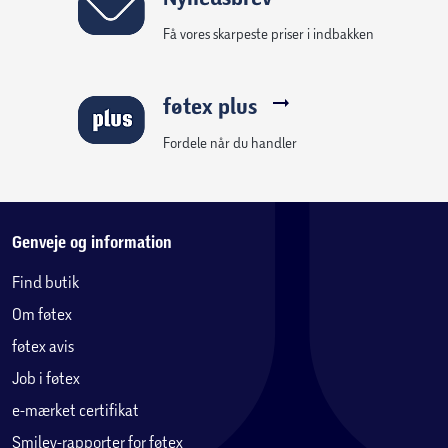
Få vores skarpeste priser i indbakken
føtex plus
Fordele når du handler
Genveje og information
Find butik
Om føtex
føtex avis
Job i føtex
e-mærket certifikat
Smiley-rapporter for føtex