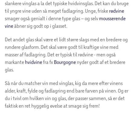
slankere vinglas a la det typiske hvidvinsglas. Det kan du bruge
til yngre vine uden så meget fadlagring. Unge, friske
rødvine
smager også genialt i denne type glas – og selv
mousserende
vine
åbner sig godt op i glasset.
Det andet glas skal være et lidt større slags med en bredere og
rundere glasform. Det skal være godt til kraftige vine med
masser af fadlagring. Det er typisk til rødvine - men også
markante
hvidvine
fra fx
Bourgogne
nyder godt af et bredere
glas.
Så når du matcher vin med vinglas, kig da mere efter vinens
alder, kraft, fylde og fadlagring end bare farven på vinen. Og er
du i tvivl om hvilken vin og glas, der passer sammen, så er det
faktisk en ret hyggelig øvelse at smage sig frem!