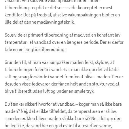
vakuum”. Ved sous vide vakumpakkes maden inden
tilberedning - og det er det souse vide-konceptet er mest
kendt for. Det på trods af, at selve vakumpakningen blot er en
lille del af denne madlavningsteknik.
Sous vide er primært tilberedning af mad ved en konstant lav
temperatur i et vandbad over en længere periode. Der er derfor
tale en en langtidstilberedning.
Grunden til, at man vakuumpakker maden først, skyldes, at
tilberedningen foregår i vand. Hvis man ikke gør det vil både
saft og smag forsvinde i vandet fremfor at blive i maden. Der er
desuden visse fødevarer, der får en helt anden struktur ved at
blive tilberedt uden luft og under en smule tryk.
Du tænker sikkert hvorfor et vandbad – koger man så ikke bare
maden? Nej, det er ikke tilfældet, da temperaturen er så lav,
som den er. Men bliver maden så ikke bare rå? Nej, det gør den
heller ikke, da vand har en god evne til at overføre varme,