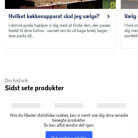
Hvilket køkkenapparat skal jeg vælge?
Vælg 
I denne guide hjælper vi dig med at finde den, der passer
I tvivl
bedst til dine behov - uanset om du vil bage brød, kager,
dig med
lave pasta ell...
perfekte
Din historik
Sidst sete produkter
Hvis du tillader statistiske cookies, kan vi nemt vise dig dine seneste
besøgte produkter.
Du kan altid ændre det igen.
Ret cookie samtykke