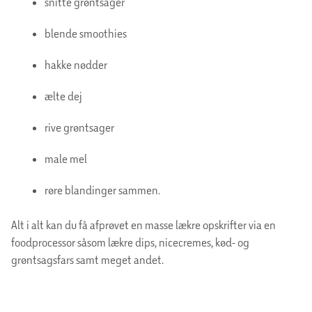
snitte grøntsager
blende smoothies
hakke nødder
ælte dej
rive grøntsager
male mel
røre blandinger sammen.
Alt i alt kan du få afprøvet en masse lækre opskrifter via en
foodprocessor såsom lækre dips, nicecremes, kød- og
grøntsagsfars samt meget andet.