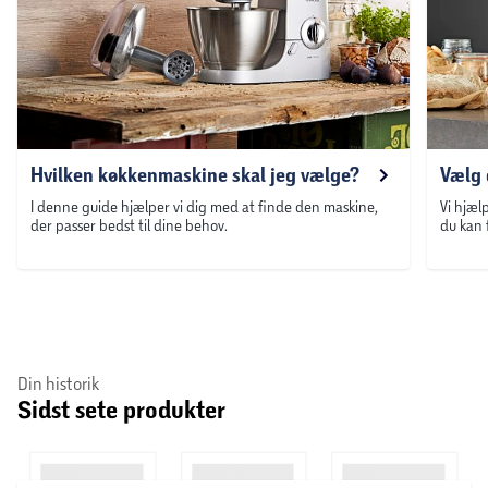
Hvilken køkkenmaskine skal jeg vælge?
Vælg 
I denne guide hjælper vi dig med at finde den maskine,
Vi hjæl
der passer bedst til dine behov.
du kan 
Din historik
Sidst sete produkter