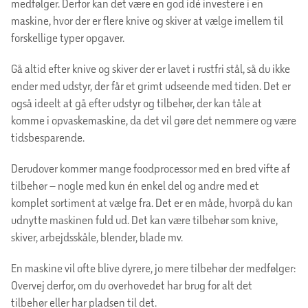
medfølger. Derfor kan det være en god idé investere i en
maskine, hvor der er flere knive og skiver at vælge imellem til
forskellige typer opgaver.
Gå altid efter knive og skiver der er lavet i rustfri stål, så du ikke
ender med udstyr, der får et grimt udseende med tiden. Det er
også ideelt at gå efter udstyr og tilbehør, der kan tåle at
komme i opvaskemaskine, da det vil gøre det nemmere og være
tidsbesparende.
Derudover kommer mange foodprocessor med en bred vifte af
tilbehør – nogle med kun én enkel del og andre med et
komplet sortiment at vælge fra. Det er en måde, hvorpå du kan
udnytte maskinen fuld ud. Det kan være tilbehør som knive,
skiver, arbejdsskåle, blender, blade mv.
En maskine vil ofte blive dyrere, jo mere tilbehør der medfølger:
Overvej derfor, om du overhovedet har brug for alt det
tilbehør eller har pladsen til det.