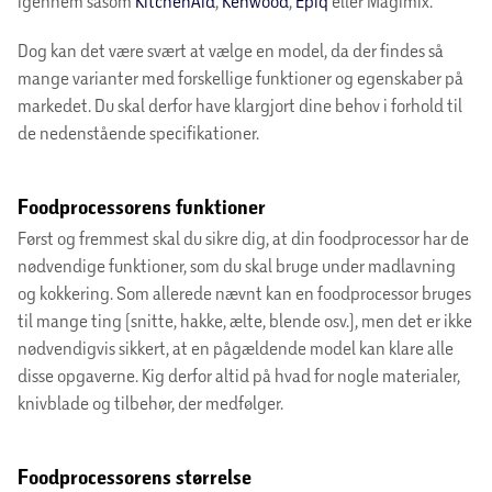
igennem såsom
KitchenAid
,
Kenwood
,
Epiq
eller Magimix.
Dog kan det være svært at vælge en model, da der findes så
mange varianter med forskellige funktioner og egenskaber på
markedet. Du skal derfor have klargjort dine behov i forhold til
de nedenstående specifikationer.
Foodprocessorens funktioner
Først og fremmest skal du sikre dig, at din foodprocessor har de
nødvendige funktioner, som du skal bruge under madlavning
og kokkering. Som allerede nævnt kan en foodprocessor bruges
til mange ting (snitte, hakke, ælte, blende osv.), men det er ikke
nødvendigvis sikkert, at en pågældende model kan klare alle
disse opgaverne. Kig derfor altid på hvad for nogle materialer,
knivblade og tilbehør, der medfølger.
Foodprocessorens størrelse