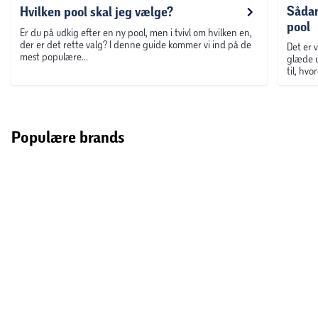
Hvilken pool skal jeg vælge?
Er du på udkig efter en ny pool, men i tvivl om hvilken en,
der er det rette valg? I denne guide kommer vi ind på de
mest populære typer af pools, så du kan læse mere om
hvad du skal være opmærksom på, inden du investerer i en
pool til haven.