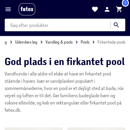
0
produkter
kategorier
Forside
Børn & Leg
Udendørs leg
Vandleg & pools
P
mere end 35.000 varer
God plads i en firkantet
pool
Vandhunde i alle aldre vil elske at have en firkantet
pool stående i haven. Især er vandplaskeri populært i
sommermånederne, hvor en pool er et dejligt sted at
bade, når vejret og luften er til det. Gør familiens
badeglade børn og voksne ellevilde, og køb en
rektangulær eller firkantet pool på føtex.dk.