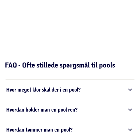
Sådan rengør og vedligeholder du din pool
Det er vigtigt, at du vedligeholder din pool for at få mest
glæde ud af den. I denne guide får du råd og vejledning til,
hvordan du bedst vedligeholder og rengør din pool samt
opbevaring i vinterhalvåret, så I kan få glæde af den i flere
sæsoner.
Populære brands