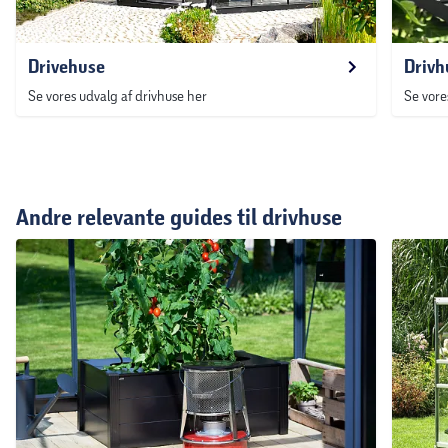
Drivehuse
Drivh
Se vores udvalg af drivhuse her
Se vores
Andre relevante guides til drivhuse