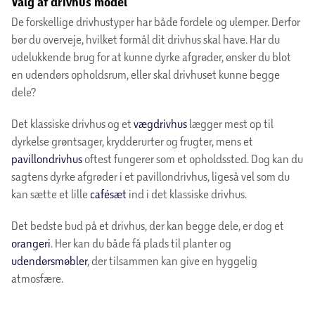
Valg af drivhus model
De forskellige drivhustyper har både fordele og ulemper. Derfor
bør du overveje, hvilket formål dit drivhus skal have. Har du
udelukkende brug for at kunne dyrke afgrøder, ønsker du blot
en udendørs opholdsrum, eller skal drivhuset kunne begge
dele?
Det klassiske drivhus og et
vægdrivhus
lægger mest op til
dyrkelse grøntsager, krydderurter og frugter, mens et
pavillondrivhus
oftest fungerer som et opholdssted. Dog kan du
sagtens dyrke afgrøder i et pavillondrivhus, ligeså vel som du
kan sætte et lille
cafésæt
ind i det klassiske drivhus.
Det bedste bud på et drivhus, der kan begge dele, er dog et
orangeri
. Her kan du både få plads til planter og
udendørsmøbler
, der tilsammen kan give en hyggelig
atmosfære.